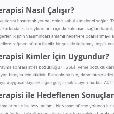
erapisi Nasıl Çalışır?
ularını bastırmak yerine, onları kabul etmelerini sağlar. T
k. Farkındalık, bireylerin anın içinde kalmasını sağlar; kabul
rler, kişinin yaşamındaki anlamlı hedeflere odaklanmayı ama
ere rağmen sürdürülebilir bir şekilde ilerlemeyi teşvik ede
Terapisi Kimler İçin Uygundur?
travma sonrası stres bozukluğu (TSSB), yeme bozuklukları, f
 bireyler için etkilidir. Bununla birlikte, daha tatmin edic
a duygusal dayanıklılığını geliştirmek isteyen herkes ACT'd
erapisi ile Hedeflenen Sonuçlar
yapmalarını ve bu acıyı anlamlı bir yaşam sürme yolunda bir
ki değerler doğrultusunda daha kararlı bir şekilde hareket