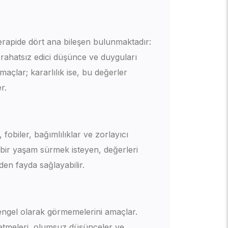
erapide dört ana bileşen bulunmaktadır:
, rahatsız edici düşünce ve duyguları
çlar; kararlılık ise, bu değerler
r.
obiler, bağımlılıklar ve zorlayıcı
i bir yaşam sürmek isteyen, değerleri
en fayda sağlayabilir.
 engel olarak görmemelerini amaçlar.
 etmeleri, olumsuz düşünceler ve