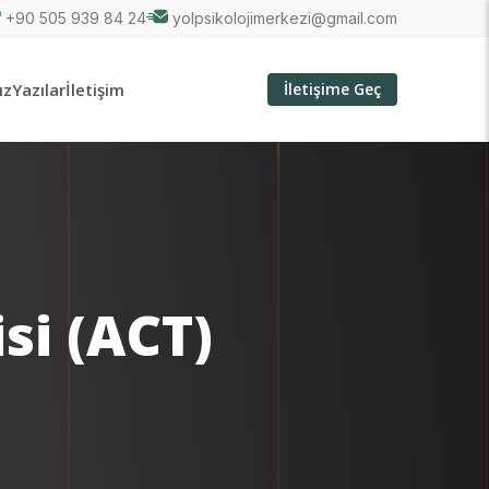
+90 505 939 84 24
yolpsikolojimerkezi@gmail.com
ız
Yazılar
İletişim
İletişime Geç
si (ACT)