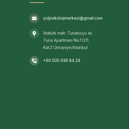
yolpsikolojimerkezi@gmail.com
Atatürk mah. Tunaboyu sk.
Tuna Apartmanı No.1 D.11
Kat.2 Ümraniye/İstanbul
+90 505 939 84 24